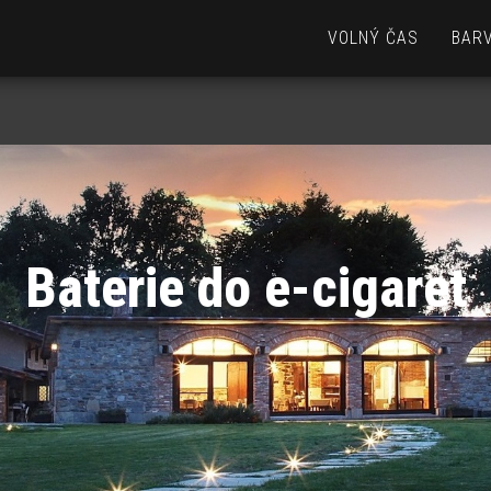
VOLNÝ ČAS
BARV
Baterie do e-cigaret