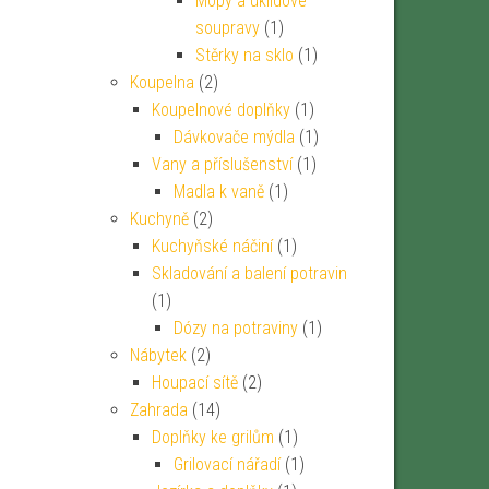
Mopy a úklidové
soupravy
(1)
Stěrky na sklo
(1)
Koupelna
(2)
Koupelnové doplňky
(1)
Dávkovače mýdla
(1)
Vany a příslušenství
(1)
Madla k vaně
(1)
Kuchyně
(2)
Kuchyňské náčiní
(1)
Skladování a balení potravin
(1)
Dózy na potraviny
(1)
Nábytek
(2)
Houpací sítě
(2)
Zahrada
(14)
Doplňky ke grilům
(1)
Grilovací nářadí
(1)