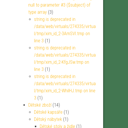
null to parameter #3 ($subject) of
type array
(3)
string is deprecated in
/data/web/virtuals/274335/virtua
l/tmp/xim_id_2-3AmSVl.tmp on
line 3
(1)
string is deprecated in
/data/web/virtuals/274335/virtua
l/tmp/xim_id_2-KfgJSw.tmp on
line 3
(1)
string is deprecated in
/data/web/virtuals/274335/virtua
l/tmp/xim_id_2-WhiIHJ.tmp on line
3
(1)
Dětské zboží
(14)
Dětské kapsáře
(1)
Dětský nábytek
(1)
Dětské stoly a židle
(1)