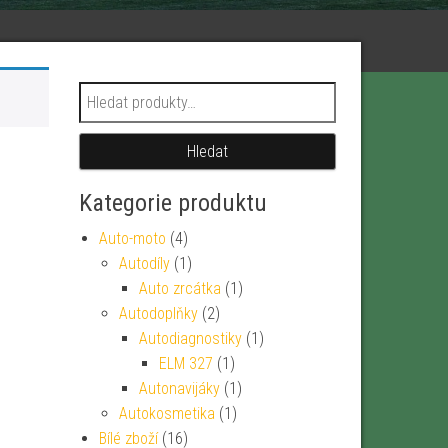
Hledat:
Hledat
Kategorie produktu
Auto-moto
(4)
Autodíly
(1)
Auto zrcátka
(1)
Autodoplňky
(2)
Autodiagnostiky
(1)
ELM 327
(1)
Autonavijáky
(1)
Autokosmetika
(1)
Bílé zboží
(16)