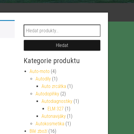
Hledat:
Hledat
Kategorie produktu
Auto-moto
(4)
Autodíly
(1)
Auto zrcátka
(1)
Autodoplňky
(2)
Autodiagnostiky
(1)
ELM 327
(1)
Autonavijáky
(1)
Autokosmetika
(1)
Bílé zboží
(16)