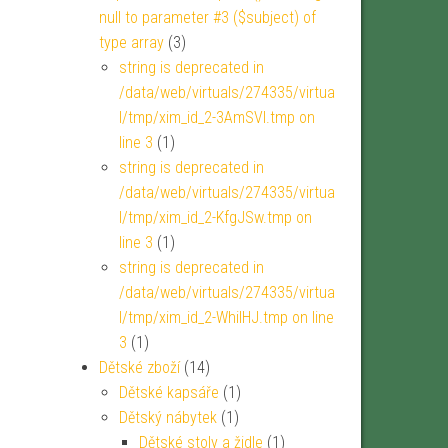
null to parameter #3 ($subject) of
type array
(3)
string is deprecated in
/data/web/virtuals/274335/virtua
l/tmp/xim_id_2-3AmSVl.tmp on
line 3
(1)
string is deprecated in
/data/web/virtuals/274335/virtua
l/tmp/xim_id_2-KfgJSw.tmp on
line 3
(1)
string is deprecated in
/data/web/virtuals/274335/virtua
l/tmp/xim_id_2-WhiIHJ.tmp on line
3
(1)
Dětské zboží
(14)
Dětské kapsáře
(1)
Dětský nábytek
(1)
Dětské stoly a židle
(1)