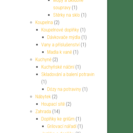
Mopy a úklidové
soupravy
(1)
Stěrky na sklo
(1)
Koupelna
(2)
Koupelnové doplňky
(1)
Dávkovače mýdla
(1)
Vany a příslušenství
(1)
Madla k vaně
(1)
Kuchyně
(2)
Kuchyňské náčiní
(1)
Skladování a balení potravin
(1)
Dózy na potraviny
(1)
Nábytek
(2)
Houpací sítě
(2)
Zahrada
(14)
Doplňky ke grilům
(1)
Grilovací nářadí
(1)