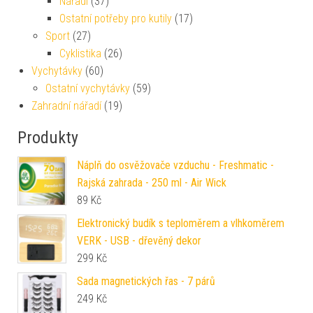
Nářadí
(37)
Ostatní potřeby pro kutily
(17)
Sport
(27)
Cyklistika
(26)
Vychytávky
(60)
Ostatní vychytávky
(59)
Zahradní nářadí
(19)
Produkty
Náplň do osvěžovače vzduchu - Freshmatic -
Rajská zahrada - 250 ml - Air Wick
89
Kč
Elektronický budík s teploměrem a vlhkoměrem
VERK - USB - dřevěný dekor
299
Kč
Sada magnetických řas - 7 párů
249
Kč