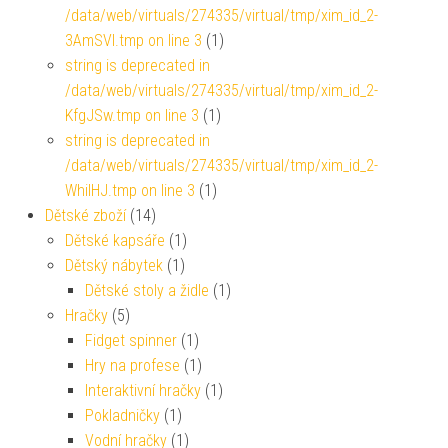
/data/web/virtuals/274335/virtual/tmp/xim_id_2-
3AmSVl.tmp on line 3
(1)
string is deprecated in
/data/web/virtuals/274335/virtual/tmp/xim_id_2-
KfgJSw.tmp on line 3
(1)
string is deprecated in
/data/web/virtuals/274335/virtual/tmp/xim_id_2-
WhiIHJ.tmp on line 3
(1)
Dětské zboží
(14)
Dětské kapsáře
(1)
Dětský nábytek
(1)
Dětské stoly a židle
(1)
Hračky
(5)
Fidget spinner
(1)
Hry na profese
(1)
Interaktivní hračky
(1)
Pokladničky
(1)
Vodní hračky
(1)