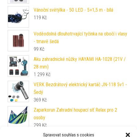
Vánoční světýlka - 50 LED - 5+1,5 m - bílá
119
Kč
Voděodolná dlouhotrvající tyčinka na obočí i vlasy
- tmavě šedá
99
Kč
Aku zahradnické nůžky HAYAMI HA-1028 (21V /
28 mm)
1 299
Kč
VERK Bezdrátový elektrický kartáč JN-118 5v1 -
Šedý
369
Kč
Zaparkorun Zahradní houpací síť Relax pro 2
osoby
299
Kč
Spravovat souhlas s cookies
Zaparkorun Nastavitelný korektor pro správné