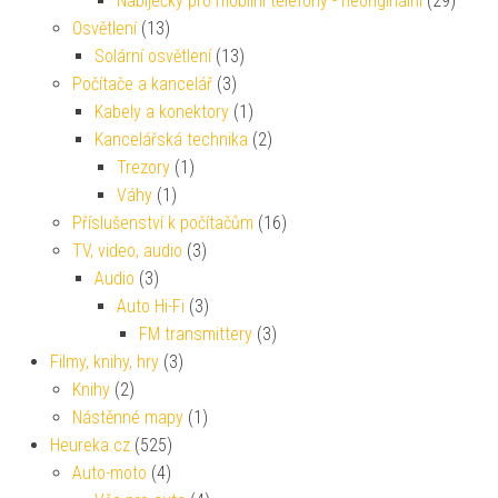
Nabíječky pro mobilní telefony - neoriginální
(29)
Osvětlení
(13)
Solární osvětlení
(13)
Počítače a kancelář
(3)
Kabely a konektory
(1)
Kancelářská technika
(2)
Trezory
(1)
Váhy
(1)
Příslušenství k počítačům
(16)
TV, video, audio
(3)
Audio
(3)
Auto Hi-Fi
(3)
FM transmittery
(3)
Filmy, knihy, hry
(3)
Knihy
(2)
Nástěnné mapy
(1)
Heureka.cz
(525)
Auto-moto
(4)