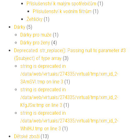
Příslušenství k malým spotřebičům
(1)
Příslušenství k vodním filtrům
(1)
Žehličky
(1)
Dárky
(5)
Dárky pro muže
(1)
Dárky pro ženy
(4)
Deprecated: str_replace(): Passing null to parameter #3
($subject) of type array
(3)
string is deprecated in
/data/web/virtuals/274335/virtual/tmp/xim_id_2-
3AmSVl.tmp on line 3
(1)
string is deprecated in
/data/web/virtuals/274335/virtual/tmp/xim_id_2-
KfgJSw.tmp on line 3
(1)
string is deprecated in
/data/web/virtuals/274335/virtual/tmp/xim_id_2-
WhiIHJ.tmp on line 3
(1)
Dětské zboží
(13)