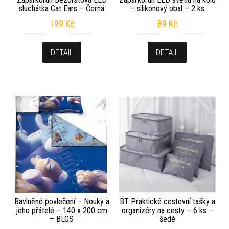
sluchátka Cat Ears – Černá
– silikonový obal – 2 ks
199
Kč
89
Kč
DETAIL
DETAIL
Bavlněné povlečení – Nouky a
BT Praktické cestovní tašky a
jeho přátelé – 140 x 200 cm
organizéry na cesty – 6 ks –
– BLGS
šedé