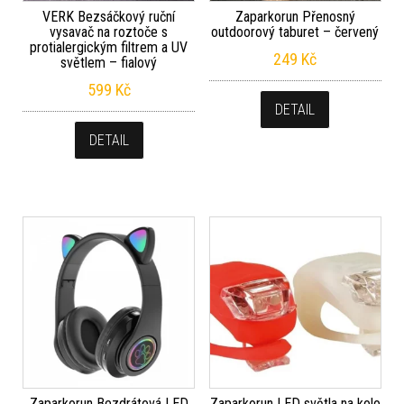
VERK Bezsáčkový ruční
Zaparkorun Přenosný
vysavač na roztoče s
outdoorový taburet – červený
protialergickým filtrem a UV
249
Kč
světlem – fialový
599
Kč
DETAIL
DETAIL
Zaparkorun Bezdrátová LED
Zaparkorun LED světla na kolo