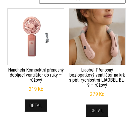
Handheln Kompaktní přenosný
Liaobel Přenosný
dobíjecí ventilátor do ruky –
bezlopatkový ventilátor na krk
růžový
s pěti rychlostmi LIAOBEL BL-
9 – růžový
219
Kč
279
Kč
DETAIL
DETAIL