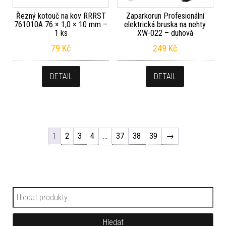
Řezný kotouč na kov RRRST
Zaparkorun Profesionální
761010A 76 × 1,0 × 10 mm –
elektrická bruska na nehty
1 ks
XW-022 – duhová
79
Kč
249
Kč
DETAIL
DETAIL
1
2
3
4
…
37
38
39
→
Hledat:
Hledat