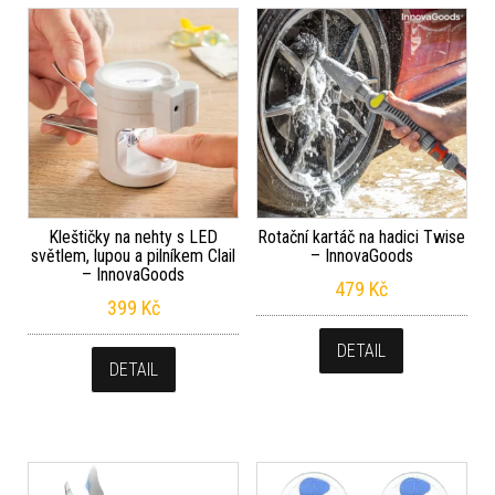
Kleštičky na nehty s LED
Rotační kartáč na hadici Twise
světlem, lupou a pilníkem Clail
– InnovaGoods
– InnovaGoods
479
Kč
399
Kč
DETAIL
DETAIL