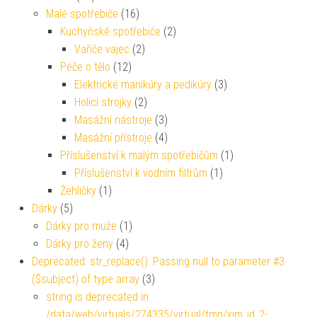
Malé spotřebiče
(16)
Kuchyňské spotřebiče
(2)
Vařiče vajec
(2)
Péče o tělo
(12)
Elektrické manikúry a pedikúry
(3)
Holicí strojky
(2)
Masážní nástroje
(3)
Masážní přístroje
(4)
Příslušenství k malým spotřebičům
(1)
Příslušenství k vodním filtrům
(1)
Žehličky
(1)
Dárky
(5)
Dárky pro muže
(1)
Dárky pro ženy
(4)
Deprecated: str_replace(): Passing null to parameter #3
($subject) of type array
(3)
string is deprecated in
/data/web/virtuals/274335/virtual/tmp/xim_id_2-