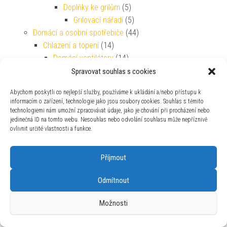
Doplňky ke grilům
(5)
Grilovací nářadí
(5)
Domácí a osobní spotřebiče
(44)
Chlazení a topení
(14)
Domácí ventilátory
(14)
Péče o tělo a zdraví
(30)
Spravovat souhlas s cookies
Péče o vlasy a vousy
(30)
Abychom poskytli co nejlepší služby, používáme k ukládání a/nebo přístupu k
Holicí strojky
(11)
informacím o zařízení, technologie jako jsou soubory cookies. Souhlas s těmito
Kulmy
(19)
technologiemi nám umožní zpracovávat údaje, jako je chování při procházení nebo
jedinečná ID na tomto webu. Nesouhlas nebo odvolání souhlasu může nepříznivě
Drogerie
(28)
ovlivnit určité vlastnosti a funkce.
Osvěžovače vzduchu
(28)
Elektronika
(87)
Příjmout
Baterie a nabíjení
(21)
Baterie
(21)
Odmítnout
Baterie primární
(21)
Foto, kamery, optika
(16)
Možnosti
Foto a kamery
(16)
Digitální kamery
(16)