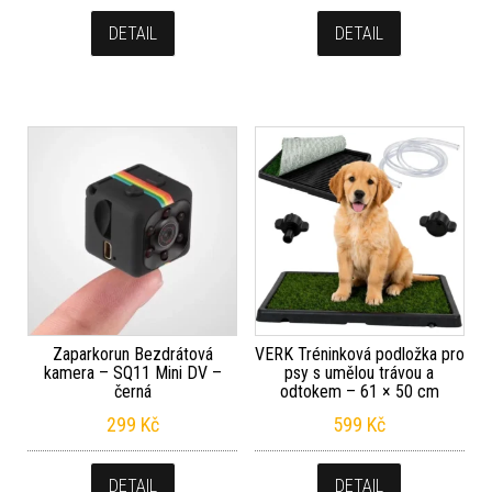
DETAIL
DETAIL
Zaparkorun Bezdrátová
VERK Tréninková podložka pro
kamera – SQ11 Mini DV –
psy s umělou trávou a
černá
odtokem – 61 × 50 cm
299
Kč
599
Kč
DETAIL
DETAIL