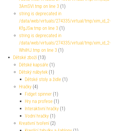
3AmSVl.tmp on line 3
(1)
string is deprecated in
/data/web/virtuals/274335/virtual/tmp/xim_id_2-
KfgJSw.tmp on line 3
(1)
string is deprecated in
/data/web/virtuals/274335/virtual/tmp/xim_id_2-
WhiIHJ.tmp on line 3
(1)
Dětské zboží
(13)
Dětské kapsáře
(1)
Dětský nábytek
(1)
Dětské stoly a židle
(1)
Hračky
(4)
Fidget spinner
(1)
Hry na profese
(1)
Interaktivní hračky
(1)
Vodní hračky
(1)
Kreativní tvoření
(2)
Kreslící tabulky a šablony
(1)