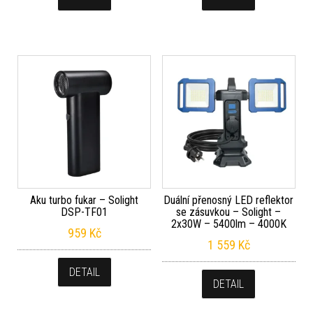
Aku turbo fukar – Solight
Duální přenosný LED reflektor
DSP-TF01
se zásuvkou – Solight –
2x30W – 5400lm – 4000K
959
Kč
1 559
Kč
DETAIL
DETAIL