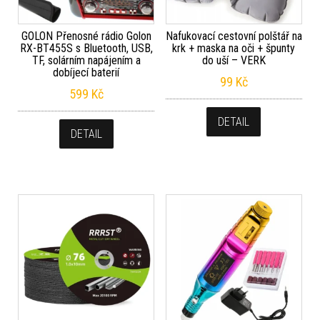
GOLON Přenosné rádio Golon
Nafukovací cestovní polštář na
RX-BT455S s Bluetooth, USB,
krk + maska na oči + špunty
TF, solárním napájením a
do uší – VERK
dobíjecí baterií
99
Kč
599
Kč
DETAIL
DETAIL