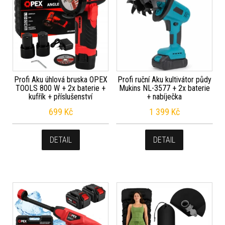
Profi Aku úhlová bruska OPEX
Profi ruční Aku kultivátor půdy
TOOLS 800 W + 2x baterie +
Mukins NL-3577 + 2x baterie
kufřík + příslušenství
+ nabíječka
699
Kč
1 399
Kč
DETAIL
DETAIL