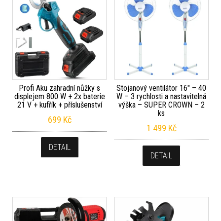
Profi Aku zahradní nůžky s
Stojanový ventilátor 16″ – 40
displejem 800 W + 2x baterie
W – 3 rychlosti a nastavitelná
21 V + kufřík + příslušenství
výška – SUPER CROWN – 2
ks
699
Kč
1 499
Kč
DETAIL
DETAIL