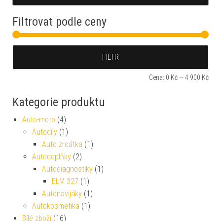
Filtrovat podle ceny
Min
Max
FILTR
Cena:
0 Kč
—
4 900 Kč
Kategorie produktu
Auto-moto
(4)
Autodíly
(1)
Auto zrcátka
(1)
Autodoplňky
(2)
Autodiagnostiky
(1)
ELM 327
(1)
Autonavijáky
(1)
Autokosmetika
(1)
Bílé zboží
(16)