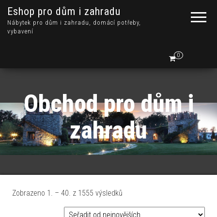
Eshop pro dům i zahradu
Nábytek pro dům i zahradu, domácí potřeby,
vybavení
0
Obchod pro dům i
zahradu
Seřazeno od nejnovějších
Zobrazeno 1. – 40. z 1555 výsledků