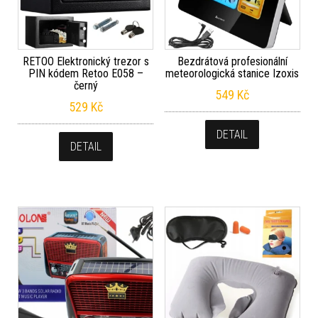
RETOO Elektronický trezor s
Bezdrátová profesionální
PIN kódem Retoo E058 –
meteorologická stanice Izoxis
černý
549
Kč
529
Kč
DETAIL
DETAIL