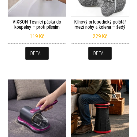
VIXSON Těsnící páska do
Klínový ortopedický polštář
koupelny – proti plísním
mezi nohy a kolena – šedý
119
Kč
229
Kč
DETAIL
DETAIL