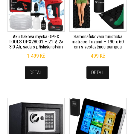
Aku tlaková myčka OPEX
Samonafukovací turistická
TOOLS OPX28001 – 21 V, 2×
matrace Trizand – 190 x 60
3,0 Ah, sada s příslušenstvím
cm s vestavěnou pumpou
1 499
Kč
499
Kč
DETAIL
DETAIL