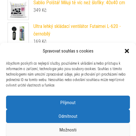
Sablio Polštář Miluji tě víc než šlofíky: 40x40 cm
349
Kč
Ultra lehký skládací ventilátor Futaimei L-620 -
černobílý
169
Kč
Spravovat souhlas s cookies
OUT OF THE BLUE KG Polštářek svítící ve tmě -
planety
Abychom poskytli co nejlepší služby, používáme k ukládání a/nebo přístupu k
189
Kč
informacím o zařízení, technologie jako jsou soubory cookies. Souhlas s těmito
technologiemi nám umožní zpracovávat údaje, jako je chování při procházení nebo
Automatický naviják na zahradní hadici - Gardlov -
jedinečná ID na tomto webu. Nesouhlas nebo odvolání souhlasu může nepříznivě
20 m
ovlivnit určité vlastnosti a funkce.
1 399
Kč
Příjmout
Odmítnout
Používáme WordPress (v češtině).
|
Šablona: Bulk Shop
| ACIT
Možnosti
s.r.o. Chodovská 228/3 Praha 4 IČ: 26454424