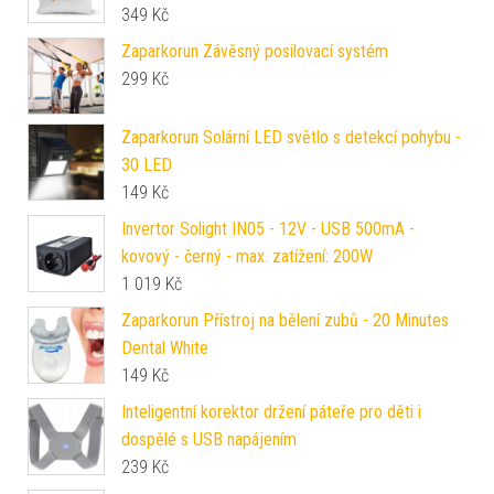
349
Kč
Zaparkorun Závěsný posilovací systém
299
Kč
Zaparkorun Solární LED světlo s detekcí pohybu -
30 LED
149
Kč
Invertor Solight IN05 - 12V - USB 500mA -
kovový - černý - max. zatížení: 200W
1 019
Kč
Zaparkorun Přístroj na bělení zubů - 20 Minutes
Dental White
149
Kč
Inteligentní korektor držení páteře pro děti i
dospělé s USB napájením
239
Kč