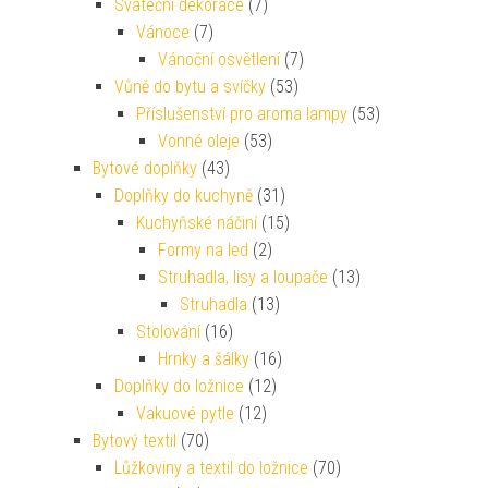
Sváteční dekorace
(7)
Vánoce
(7)
Vánoční osvětlení
(7)
Vůně do bytu a svíčky
(53)
Příslušenství pro aroma lampy
(53)
Vonné oleje
(53)
Bytové doplňky
(43)
Doplňky do kuchyně
(31)
Kuchyňské náčiní
(15)
Formy na led
(2)
Struhadla, lisy a loupače
(13)
Struhadla
(13)
Stolování
(16)
Hrnky a šálky
(16)
Doplňky do ložnice
(12)
Vakuové pytle
(12)
Bytový textil
(70)
Lůžkoviny a textil do ložnice
(70)