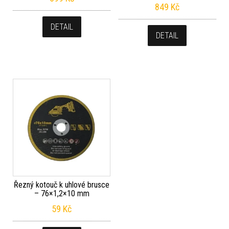
849
Kč
DETAIL
DETAIL
Řezný kotouč k uhlové brusce
– 76×1,2×10 mm
59
Kč