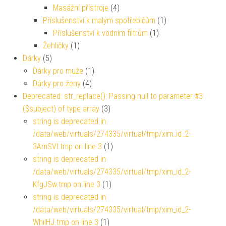
Masážní přístroje
(4)
Příslušenství k malým spotřebičům
(1)
Příslušenství k vodním filtrům
(1)
Žehličky
(1)
Dárky
(5)
Dárky pro muže
(1)
Dárky pro ženy
(4)
Deprecated: str_replace(): Passing null to parameter #3
($subject) of type array
(3)
string is deprecated in
/data/web/virtuals/274335/virtual/tmp/xim_id_2-
3AmSVl.tmp on line 3
(1)
string is deprecated in
/data/web/virtuals/274335/virtual/tmp/xim_id_2-
KfgJSw.tmp on line 3
(1)
string is deprecated in
/data/web/virtuals/274335/virtual/tmp/xim_id_2-
WhiIHJ.tmp on line 3
(1)