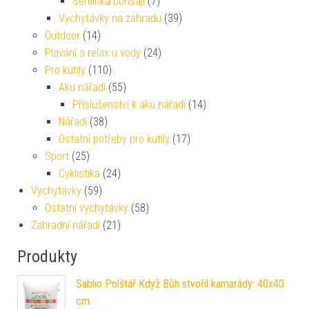
Semínka bonsají
(7)
Vychytávky na zahradu
(39)
Outdoor
(14)
Plavání a relax u vody
(24)
Pro kutily
(110)
Aku nářadí
(55)
Příslušenství k aku nářadí
(14)
Nářadí
(38)
Ostatní potřeby pro kutily
(17)
Sport
(25)
Cyklistika
(24)
Vychytávky
(59)
Ostatní vychytávky
(58)
Zahradní nářadí
(21)
Produkty
Sablio Polštář Když Bůh stvořil kamarády: 40x40
cm