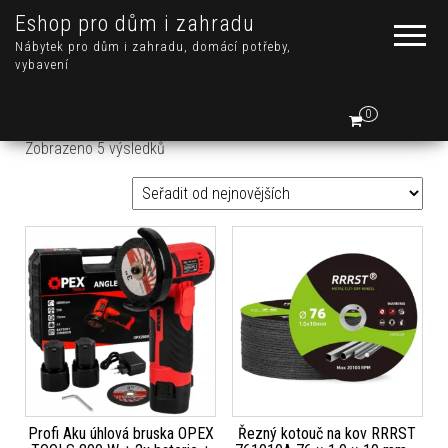
Eshop pro dům i zahradu
Nábytek pro dům i zahradu, domácí potřeby,
vybavení
0
Seřazeno od nejnovějších
Zobrazeno 5 výsledků
Profi Aku úhlová bruska OPEX
Řezný kotouč na kov RRRST