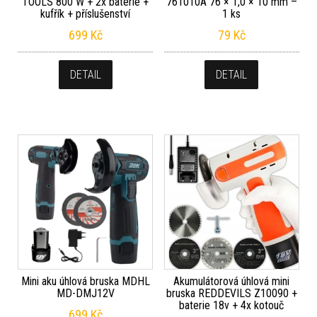
TOOLS 800 W + 2x baterie +
761010A 76 × 1,0 × 10 mm –
kufřík + příslušenství
1 ks
699
Kč
79
Kč
DETAIL
DETAIL
Mini aku úhlová bruska MDHL
Akumulátorová úhlová mini
MD-DMJ12V
bruska REDDEVILS Z10090 +
baterie 18v + 4x kotouč
699
Kč