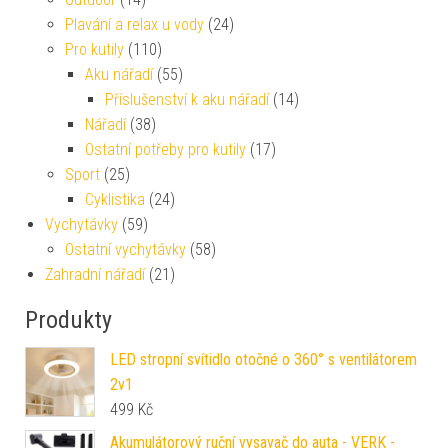
Plavání a relax u vody
(24)
Pro kutily
(110)
Aku nářadí
(55)
Příslušenství k aku nářadí
(14)
Nářadí
(38)
Ostatní potřeby pro kutily
(17)
Sport
(25)
Cyklistika
(24)
Vychytávky
(59)
Ostatní vychytávky
(58)
Zahradní nářadí
(21)
Produkty
LED stropní svítidlo otočné o 360° s ventilátorem
2v1
499
Kč
Akumulátorový ruční vysavač do auta - VERK -