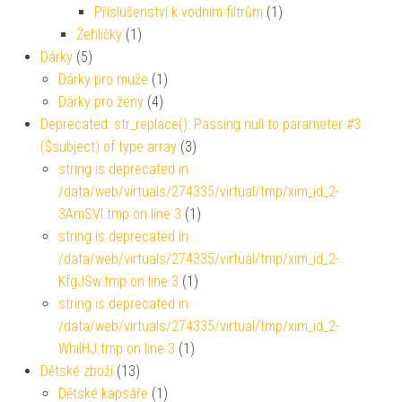
Příslušenství k vodním filtrům
(1)
Žehličky
(1)
Dárky
(5)
Dárky pro muže
(1)
Dárky pro ženy
(4)
Deprecated: str_replace(): Passing null to parameter #3
($subject) of type array
(3)
string is deprecated in
/data/web/virtuals/274335/virtual/tmp/xim_id_2-
3AmSVl.tmp on line 3
(1)
string is deprecated in
/data/web/virtuals/274335/virtual/tmp/xim_id_2-
KfgJSw.tmp on line 3
(1)
string is deprecated in
/data/web/virtuals/274335/virtual/tmp/xim_id_2-
WhiIHJ.tmp on line 3
(1)
Dětské zboží
(13)
Dětské kapsáře
(1)