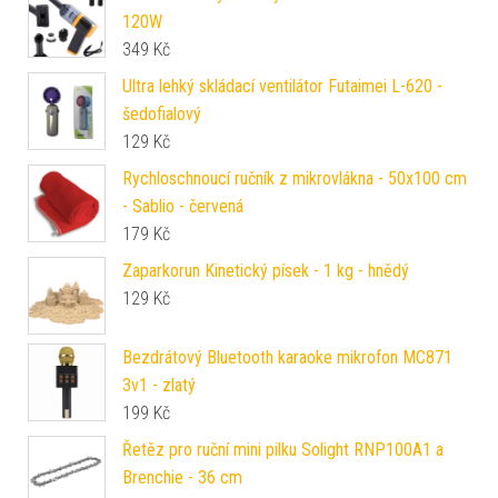
120W
349
Kč
Ultra lehký skládací ventilátor Futaimei L-620 -
šedofialový
129
Kč
Rychloschnoucí ručník z mikrovlákna - 50x100 cm
- Sablio - červená
179
Kč
Zaparkorun Kinetický písek - 1 kg - hnědý
129
Kč
Bezdrátový Bluetooth karaoke mikrofon MC871
3v1 - zlatý
199
Kč
Řetěz pro ruční mini pilku Solight RNP100A1 a
Brenchie - 36 cm