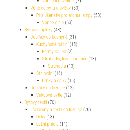
Vánoční osvětlení
(7)
Vůně do bytu a svíčky
(53)
Příslušenství pro aroma lampy
(53)
Vonné oleje
(53)
Bytové doplňky
(43)
Doplňky do kuchyně
(31)
Kuchyňské náčiní
(15)
Formy na led
(2)
Struhadla, lisy a loupače
(13)
Struhadla
(13)
Stolování
(16)
Hrnky a šálky
(16)
Doplňky do ložnice
(12)
Vakuové pytle
(12)
Bytový textil
(70)
Lůžkoviny a textil do ložnice
(70)
Deky
(18)
Ložní prádlo
(11)