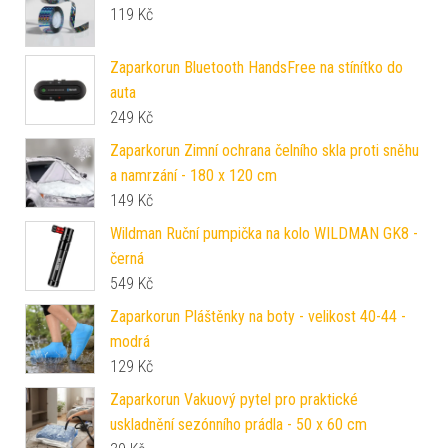
119
Kč
Zaparkorun Bluetooth HandsFree na stínítko do
auta
249
Kč
Zaparkorun Zimní ochrana čelního skla proti sněhu
a namrzání - 180 x 120 cm
149
Kč
Wildman Ruční pumpička na kolo WILDMAN GK8 -
černá
549
Kč
Zaparkorun Pláštěnky na boty - velikost 40-44 -
modrá
129
Kč
Zaparkorun Vakuový pytel pro praktické
uskladnění sezónního prádla - 50 x 60 cm