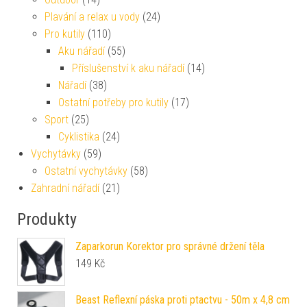
Plavání a relax u vody
(24)
Pro kutily
(110)
Aku nářadí
(55)
Příslušenství k aku nářadí
(14)
Nářadí
(38)
Ostatní potřeby pro kutily
(17)
Sport
(25)
Cyklistika
(24)
Vychytávky
(59)
Ostatní vychytávky
(58)
Zahradní nářadí
(21)
Produkty
Zaparkorun Korektor pro správné držení těla
149
Kč
Beast Reflexní páska proti ptactvu - 50m x 4,8 cm