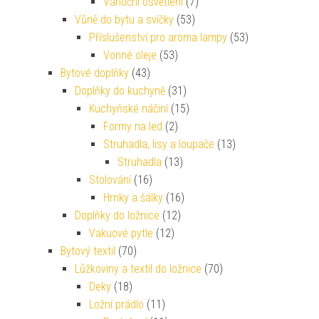
Vánoční osvětlení
(7)
Vůně do bytu a svíčky
(53)
Příslušenství pro aroma lampy
(53)
Vonné oleje
(53)
Bytové doplňky
(43)
Doplňky do kuchyně
(31)
Kuchyňské náčiní
(15)
Formy na led
(2)
Struhadla, lisy a loupače
(13)
Struhadla
(13)
Stolování
(16)
Hrnky a šálky
(16)
Doplňky do ložnice
(12)
Vakuové pytle
(12)
Bytový textil
(70)
Lůžkoviny a textil do ložnice
(70)
Deky
(18)
Ložní prádlo
(11)