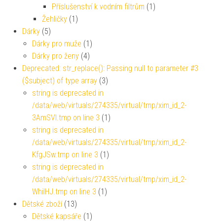
Příslušenství k vodním filtrům
(1)
Žehličky
(1)
Dárky
(5)
Dárky pro muže
(1)
Dárky pro ženy
(4)
Deprecated: str_replace(): Passing null to parameter #3
($subject) of type array
(3)
string is deprecated in
/data/web/virtuals/274335/virtual/tmp/xim_id_2-
3AmSVl.tmp on line 3
(1)
string is deprecated in
/data/web/virtuals/274335/virtual/tmp/xim_id_2-
KfgJSw.tmp on line 3
(1)
string is deprecated in
/data/web/virtuals/274335/virtual/tmp/xim_id_2-
WhiIHJ.tmp on line 3
(1)
Dětské zboží
(13)
Dětské kapsáře
(1)