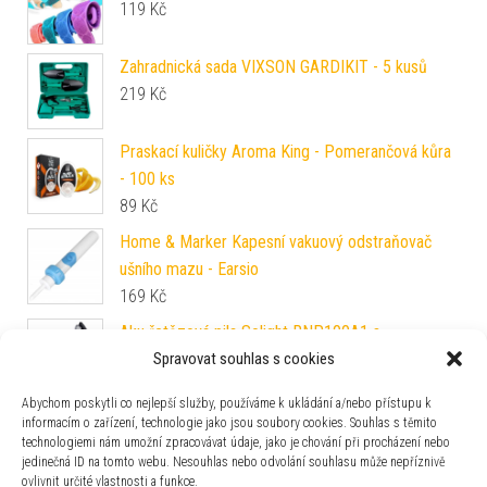
119
Kč
Zahradnická sada VIXSON GARDIKIT - 5 kusů
219
Kč
Praskací kuličky Aroma King - Pomerančová kůra
- 100 ks
89
Kč
Home & Marker Kapesní vakuový odstraňovač
ušního mazu - Earsio
169
Kč
Aku řetězová pila Solight RNP100A1 s
příslušenstvím a praktickým kufrem - lišta 127
Spravovat souhlas s cookies
mm - 21 V
Abychom poskytli co nejlepší služby, používáme k ukládání a/nebo přístupu k
1 099
Kč
informacím o zařízení, technologie jako jsou soubory cookies. Souhlas s těmito
technologiemi nám umožní zpracovávat údaje, jako je chování při procházení nebo
Zaparkorun Maska - hlava koně
jedinečná ID na tomto webu. Nesouhlas nebo odvolání souhlasu může nepříznivě
219
Kč
ovlivnit určité vlastnosti a funkce.