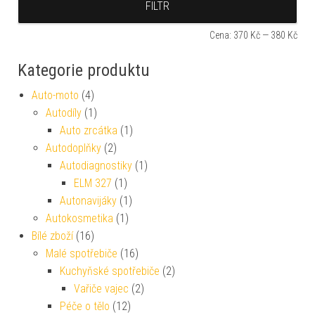
FILTR
Cena:
370 Kč
—
380 Kč
Kategorie produktu
Auto-moto
(4)
Autodíly
(1)
Auto zrcátka
(1)
Autodoplňky
(2)
Autodiagnostiky
(1)
ELM 327
(1)
Autonavijáky
(1)
Autokosmetika
(1)
Bílé zboží
(16)
Malé spotřebiče
(16)
Kuchyňské spotřebiče
(2)
Vařiče vajec
(2)
Péče o tělo
(12)