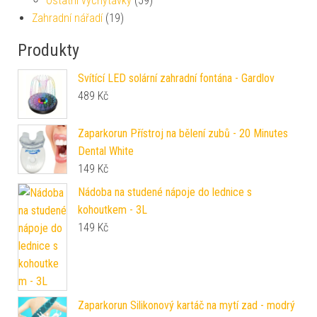
Ostatní vychytávky
(59)
Zahradní nářadí
(19)
Produkty
Svítící LED solární zahradní fontána - Gardlov
489
Kč
Zaparkorun Přístroj na bělení zubů - 20 Minutes
Dental White
149
Kč
Nádoba na studené nápoje do lednice s
kohoutkem - 3L
149
Kč
Zaparkorun Silikonový kartáč na mytí zad - modrý