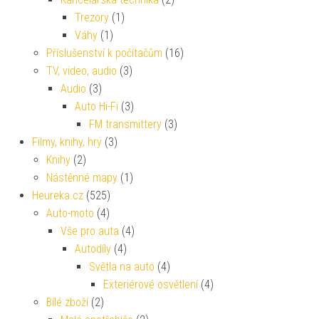
Trezory
(1)
Váhy
(1)
Příslušenství k počítačům
(16)
TV, video, audio
(3)
Audio
(3)
Auto Hi-Fi
(3)
FM transmittery
(3)
Filmy, knihy, hry
(3)
Knihy
(2)
Nástěnné mapy
(1)
Heureka.cz
(525)
Auto-moto
(4)
Vše pro auta
(4)
Autodíly
(4)
Světla na auto
(4)
Exteriérové osvětlení
(4)
Bílé zboží
(2)