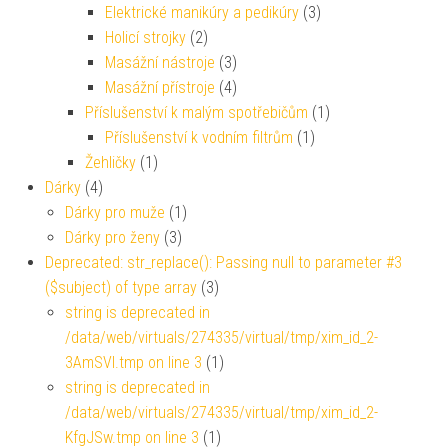
Elektrické manikúry a pedikúry
(3)
Holicí strojky
(2)
Masážní nástroje
(3)
Masážní přístroje
(4)
Příslušenství k malým spotřebičům
(1)
Příslušenství k vodním filtrům
(1)
Žehličky
(1)
Dárky
(4)
Dárky pro muže
(1)
Dárky pro ženy
(3)
Deprecated: str_replace(): Passing null to parameter #3
($subject) of type array
(3)
string is deprecated in
/data/web/virtuals/274335/virtual/tmp/xim_id_2-
3AmSVl.tmp on line 3
(1)
string is deprecated in
/data/web/virtuals/274335/virtual/tmp/xim_id_2-
KfgJSw.tmp on line 3
(1)