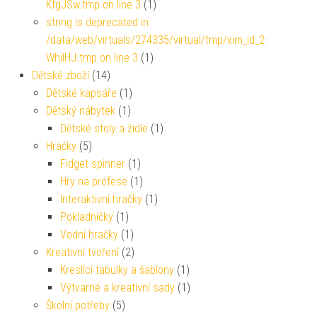
KfgJSw.tmp on line 3
(1)
string is deprecated in
/data/web/virtuals/274335/virtual/tmp/xim_id_2-
WhiIHJ.tmp on line 3
(1)
Dětské zboží
(14)
Dětské kapsáře
(1)
Dětský nábytek
(1)
Dětské stoly a židle
(1)
Hračky
(5)
Fidget spinner
(1)
Hry na profese
(1)
Interaktivní hračky
(1)
Pokladničky
(1)
Vodní hračky
(1)
Kreativní tvoření
(2)
Kreslící tabulky a šablony
(1)
Výtvarné a kreativní sady
(1)
Školní potřeby
(5)