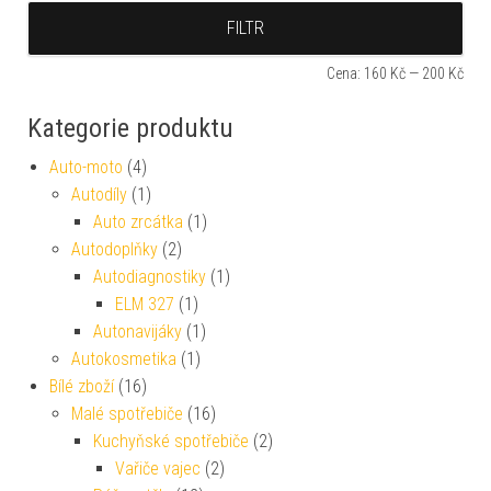
Min
Max
FILTR
Cena:
160 Kč
—
200 Kč
Kategorie produktu
Auto-moto
(4)
Autodíly
(1)
Auto zrcátka
(1)
Autodoplňky
(2)
Autodiagnostiky
(1)
ELM 327
(1)
Autonavijáky
(1)
Autokosmetika
(1)
Bílé zboží
(16)
Malé spotřebiče
(16)
Kuchyňské spotřebiče
(2)
Vařiče vajec
(2)