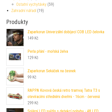
Ostatní vychytávky
(59)
Zahradní nářadí
(19)
Produkty
Zaparkorun Univerzální dobíjecí COB LED čelovka
149
Kč
Perla přání - mořská želva
129
Kč
Zaparkorun Sekáček na česnek
99
Kč
RAPPA Kovová česká retro tramvaj Tatra T3 s
otevíracími středními dveřmi - 16cm - červená
299
Kč
Solární LED světlo s detekcí pohybu - 48 LED