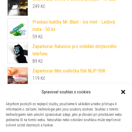
249
Kč
Praskací kuličky Mr. Blast - Ice mint - Ledová
máta - 50 ks
59
Kč
Zaparkorun Rukavice pro ovládání dotykového
telefonu
89
Kč
Zaparkorun Mini svářečka fólií MJP-008
119
Kč
Spravovat souhlas s cookies
Zaparkorun Perla přání v perlorodce s náušnicemi
a prstýnkem
Abychom poskytli co nejlepší služby, používáme k ukládání a/nebo přístupu k
119
Kč
informacím o zařízení, technologie jako jsou soubory cookies. Souhlas s těmito
technologiemi nám umožní zpracovávat údaje, jako je chování při procházení nebo
Zaparkorun Vložky do bot
jedinečná ID na tomto webu. Nesouhlas nebo odvolání souhlasu může nepříznivě
69
Kč
ovlivnit určité vlastnosti a funkce.