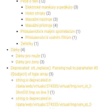
Péče o tělo
(12)
Elektrické manikúry a pedikúry
(3)
Holicí strojky
(2)
Masážní nástroje
(3)
Masážní přístroje
(4)
Příslušenství k malým spotřebičům
(1)
Příslušenství k vodním filtrům
(1)
Žehličky
(1)
Dárky
(4)
Dárky pro muže
(1)
Dárky pro ženy
(3)
Deprecated: str_replace(): Passing null to parameter #3
($subject) of type array
(3)
string is deprecated in
/data/web/virtuals/274335/virtual/tmp/xim_id_2-
3AmSVl.tmp on line 3
(1)
string is deprecated in
/data/web/virtuals/274335/virtual/tmp/xim_id_2-