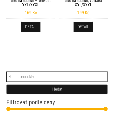
tílko na hubnutí – velikost
tílko na hubnutí, velikost
XXL/XXXL
XXL/XXXL
169
Kč
199
Kč
DETAIL
DETAIL
Hledat:
Hledat
Filtrovat podle ceny