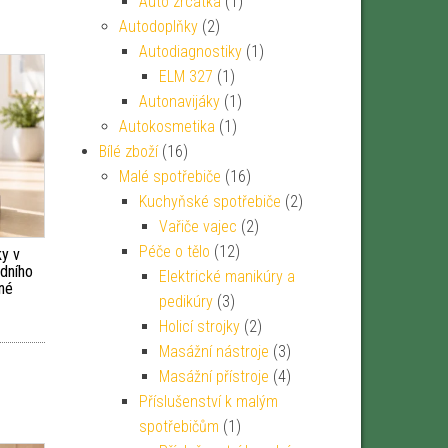
Auto zrcátka
(1)
Autodoplňky
(2)
Autodiagnostiky
(1)
ELM 327
(1)
Autonavijáky
(1)
Autokosmetika
(1)
Bílé zboží
(16)
Malé spotřebiče
(16)
Kuchyňské spotřebiče
(2)
Vařiče vajec
(2)
Péče o tělo
(12)
ky v
dního
Elektrické manikúry a
rné
pedikúry
(3)
Holicí strojky
(2)
Masážní nástroje
(3)
Masážní přístroje
(4)
Příslušenství k malým
spotřebičům
(1)