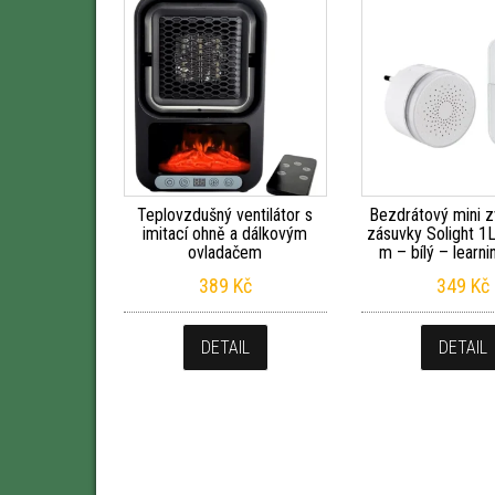
Teplovzdušný ventilátor s
Bezdrátový mini 
imitací ohně a dálkovým
zásuvky Solight 1
ovladačem
m – bílý – learn
389
Kč
349
Kč
DETAIL
DETAIL