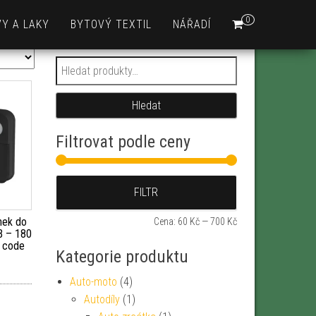
0
Y A LAKY
BYTOVÝ TEXTIL
NÁŘADÍ
Hledat:
Hledat
Filtrovat podle ceny
Minimální cena
Maximální cena
FILTR
nek do
Cena:
60 Kč
—
700 Kč
B – 180
g code
Kategorie produktu
Auto-moto
(4)
Autodíly
(1)