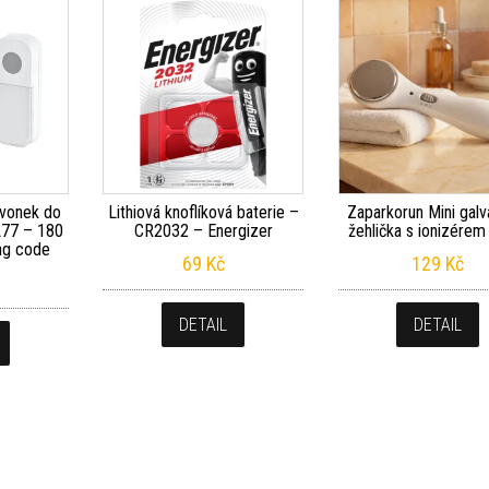
zvonek do
Lithiová knoflíková baterie –
Zaparkorun Mini galv
L77 – 180
CR2032 – Energizer
žehlička s ionizérem 
ing code
69
Kč
129
Kč
DETAIL
DETAIL