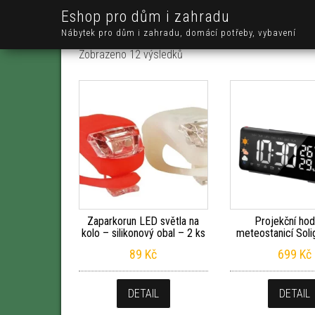
Eshop pro dům i zahradu
Nábytek pro dům i zahradu, domácí potřeby, vybavení
Seřazeno od nejnovějších
Zobrazeno 12 výsledků
Zaparkorun LED světla na
Projekční hod
kolo – silikonový obal – 2 ks
meteostanicí Sol
89
Kč
699
Kč
DETAIL
DETAIL