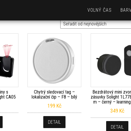
VOLNÝ ČAS
BARV
iny s
Chytrý sledovací tag –
Bezdrátový mini zvo
ight CA05
lokalizační čip – F8 – bílý
zásuvky Solight 1L77
m – černý – learnin
199
Kč
349
Kč
DETAIL
DETAIL