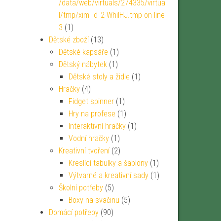
/data/web/virtuals/274335/virtua
l/tmp/xim_id_2-WhiIHJ.tmp on line
3
(1)
Dětské zboží
(13)
Dětské kapsáře
(1)
Dětský nábytek
(1)
Dětské stoly a židle
(1)
Hračky
(4)
Fidget spinner
(1)
Hry na profese
(1)
Interaktivní hračky
(1)
Vodní hračky
(1)
Kreativní tvoření
(2)
Kreslící tabulky a šablony
(1)
Výtvarné a kreativní sady
(1)
Školní potřeby
(5)
Boxy na svačinu
(5)
Domácí potřeby
(90)