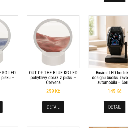
E KG LED
OUT OF THE BLUE KG LED
Binární LED hodin
 písku –
pohyblivý obraz z písku –
designu budíku závo
Červená
automobilu – če
299
Kč
149
Kč
DETAIL
DETAIL