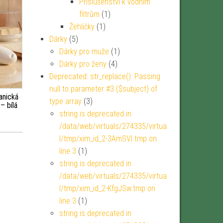
Příslušenství k vodním
filtrům
(1)
Žehličky
(1)
Dárky
(5)
Dárky pro muže
(1)
Dárky pro ženy
(4)
Deprecated: str_replace(): Passing
null to parameter #3 ($subject) of
anická
type array
(3)
– bílá
string is deprecated in
/data/web/virtuals/274335/virtua
l/tmp/xim_id_2-3AmSVl.tmp on
line 3
(1)
string is deprecated in
/data/web/virtuals/274335/virtua
l/tmp/xim_id_2-KfgJSw.tmp on
line 3
(1)
string is deprecated in